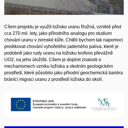
Cílem projektu je využít ložisko uranu Rožná, vzniklé před
cca 270 mil. lety, jako přírodního analogu pro studium
chování uranu v zemské kůře. Chtěli bychom tak napomoci
predikovat chování vyhořelého jaderného paliva, které je
podobně jako rudy uranu na ložisku tvořeno převážně
UO2, na jeho úložišti. Cílem je doplnit znalosti o
mechanismech vzniku ložiska a okolním geologickém
prostředí, které působilo jako přírodní geochemická bariéra
bránící migraci uranu z prostředí ložiska do okolí.