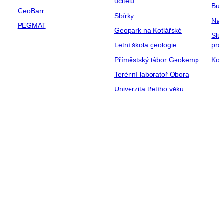
učitelů
Bu
GeoBarr
Sbírky
Na
PEGMAT
Geopark na Kotlářské
Sl
Letní škola geologie
pr
Příměstský tábor Geokemp
Ko
Terénní laboratoř Obora
Univerzita třetího věku