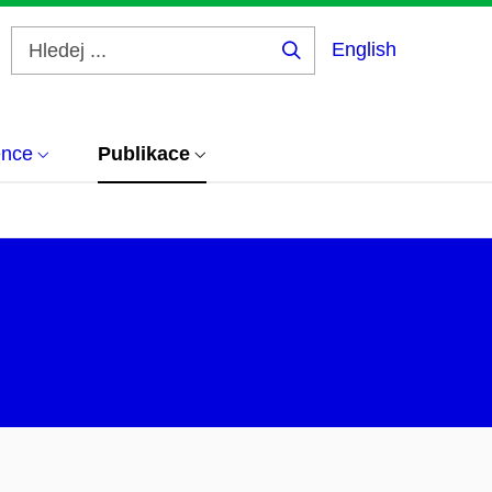
English
Hledej
...
ence
Publikace