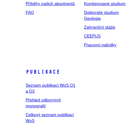
Příběhy našich absolventů
Kombinované studium
FAQ
Doktorské studium
Geologie
Zahraniční stáže
CEEPUS
Pracovní nabídky
Publikace
Seznam publikací WoS Q1
a Q2
Přehled odborných
monografií
Celkový seznam publikací
WoS