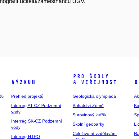
nografií učitelů/zaměstnanců UGV.
Pro školy
Výzkum
a veřejnost
O
26
Přehled projektů
Geologická olympiáda
Ak
Interreg AT-CZ Podzemní
Bohatství Země
Ka
vody
Surovinový kufřík
Sp
Interreg SK-CZ Podzemní
Školní geoparky
Li
vody
Celoživotní vzdělávání
Ra
Interreg HTPO