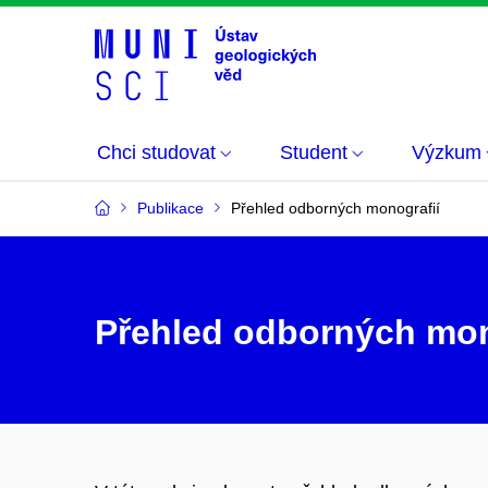
Chci studovat
Student
Výzkum
Publikace
Přehled odborných monografií
Přehled odborných mon