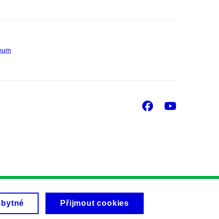
eum
Facebook
Youtu
zbytné
Přijmout cookies