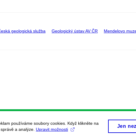
eská geologická služba
Geologický ústav AV ČR
Mendelovo muz
eklam používáme soubory cookies. Když klikněte na
Jen ne
, správě a analýze.
Upravit možnosti