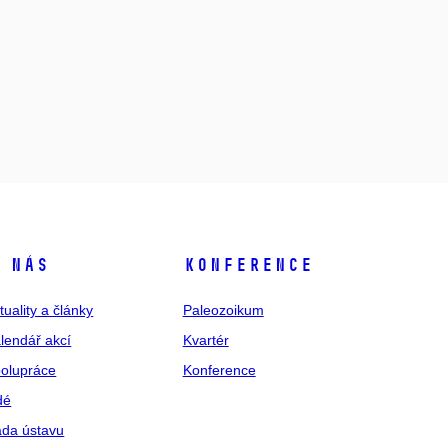
 nás
Konference
tuality a články
Paleozoikum
lendář akcí
Kvartér
olupráce
Konference
dé
da ústavu