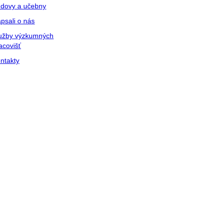
dovy a učebny
psali o nás
užby výzkumných
acovišť
ntakty