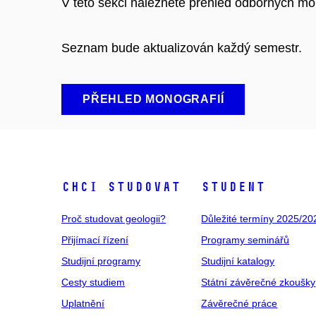
V této sekci naleznete přehled odborných mo
Seznam bude aktualizován každý semestr.
PŘEHLED MONOGRAFIÍ
Chci studovat
Student
Proč studovat geologii?
Důležité termíny 2025/20
Přijímací řízení
Programy seminářů
Studijní programy
Studijní katalogy
Cesty studiem
Státní závěrečné zkoušky
Uplatnění
Závěrečné práce