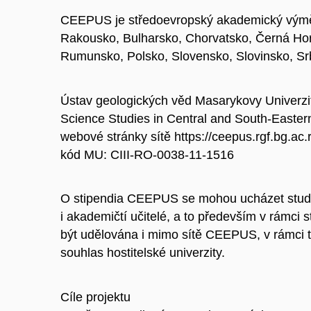
CEEPUS je středoevropský akademický výměn
Rakousko, Bulharsko, Chorvatsko, Černá Hor
Rumunsko, Polsko, Slovensko, Slovinsko, S
Ústav geologických věd Masarykovy Univerzi
Science Studies in Central and South-Easter
webové stránky sítě https://ceepus.rgf.bg.ac.r
kód MU: CIII-RO-0038-11-1516
O stipendia CEEPUS se mohou ucházet stude
i akademičtí učitelé, a to především v rámc
být udělována i mimo sítě CEEPUS, v rámci
souhlas hostitelské univerzity.
Cíle projektu