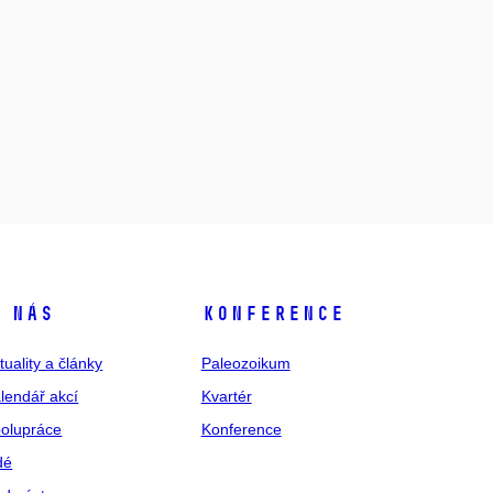
 nás
Konference
tuality a články
Paleozoikum
lendář akcí
Kvartér
olupráce
Konference
dé