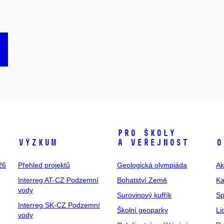
Pro školy
Výzkum
a veřejnost
O
26
Přehled projektů
Geologická olympiáda
Ak
Interreg AT-CZ Podzemní
Bohatství Země
Ka
vody
Surovinový kufřík
Sp
Interreg SK-CZ Podzemní
Školní geoparky
Li
vody