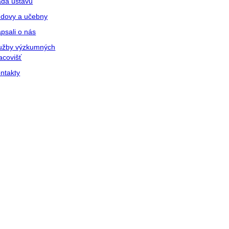
da ústavu
dovy a učebny
psali o nás
užby výzkumných
acovišť
ntakty