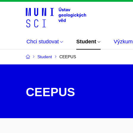
Chci studovat
Student
Výzkum
Student
CEEPUS
CEEPUS