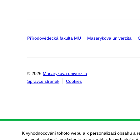
Přírodovědecká fakulta MU
Masarykova univerzita
Č
© 2026
Masarykova univerzita
Správce stránek
Cookies
K vyhodnocování tohoto webu a k personalizaci obsahu a r
„přijmout cookies", poskytnete nám souhlas k jejich uložení