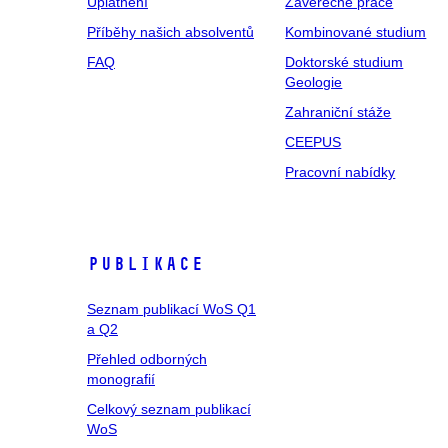
Uplatnění
Závěrečné práce
Příběhy našich absolventů
Kombinované studium
FAQ
Doktorské studium
Geologie
Zahraniční stáže
CEEPUS
Pracovní nabídky
Publikace
Seznam publikací WoS Q1
a Q2
Přehled odborných
monografií
Celkový seznam publikací
WoS