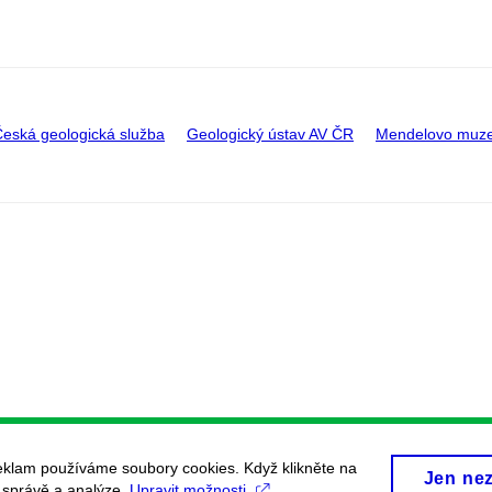
eská geologická služba
Geologický ústav AV ČR
Mendelovo muz
eklam používáme soubory cookies. Když klikněte na
Jen ne
, správě a analýze.
Upravit možnosti