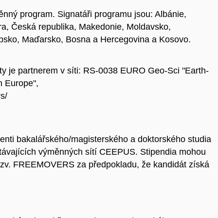
ný program. Signatáři programu jsou: Albánie,
a, Česká republika, Makedonie, Moldavsko,
rbsko, Maďarsko, Bosna a Hercegovina a Kosovo.
ty je partnerem v síti: RS-0038 EURO Geo-Sci "Earth-
n Europe",
s/
nti bakalářského/magisterského a doktorského studia
i stávajících výměnných sítí CEEPUS. Stipendia mohou
 tzv. FREEMOVERS za předpokladu, že kandidát získá