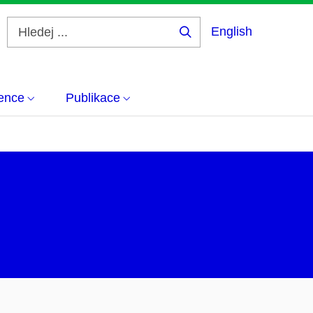
English
Hledej
...
ence
Publikace