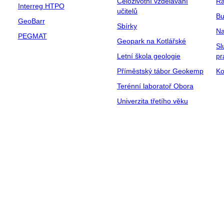
Celoživotní vzdělávání
Ra
Interreg HTPO
učitelů
Bu
GeoBarr
Sbírky
Na
PEGMAT
Geopark na Kotlářské
Sl
Letní škola geologie
pr
Příměstský tábor Geokemp
Ko
Terénní laboratoř Obora
Univerzita třetího věku