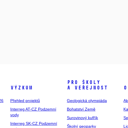
Pro školy
Výzkum
a veřejnost
O
26
Přehled projektů
Geologická olympiáda
Ak
Interreg AT-CZ Podzemní
Bohatství Země
Ka
vody
Surovinový kufřík
Sp
Interreg SK-CZ Podzemní
Školní geoparky
Li