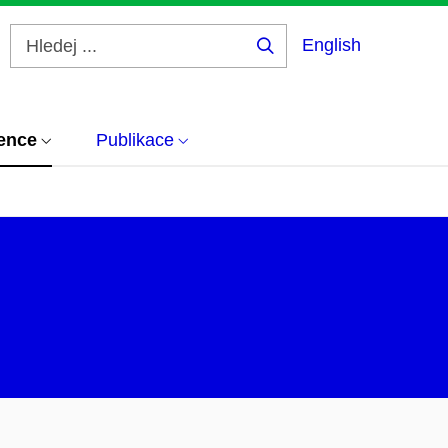
English
Hledej
...
ence
Publikace