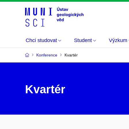
Chci studovat
Student
Výzkum
Konference
Kvartér
Kvartér