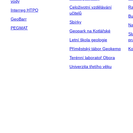
vody
Celoživotní vzdělávání
Ra
Interreg HTPO
učitelů
Bu
GeoBarr
Sbírky
Na
PEGMAT
Geopark na Kotlářské
Sl
Letní škola geologie
pr
Příměstský tábor Geokemp
Ko
Terénní laboratoř Obora
Univerzita třetího věku