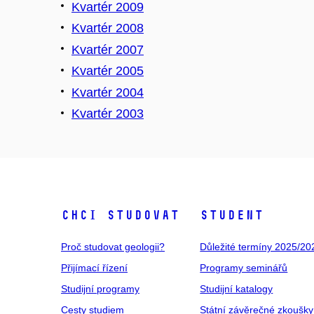
Kvartér 2009
Kvartér 2008
Kvartér 2007
Kvartér 2005
Kvartér 2004
Kvartér 2003
Chci studovat
Student
Proč studovat geologii?
Důležité termíny 2025/20
Přijímací řízení
Programy seminářů
Studijní programy
Studijní katalogy
Cesty studiem
Státní závěrečné zkoušky