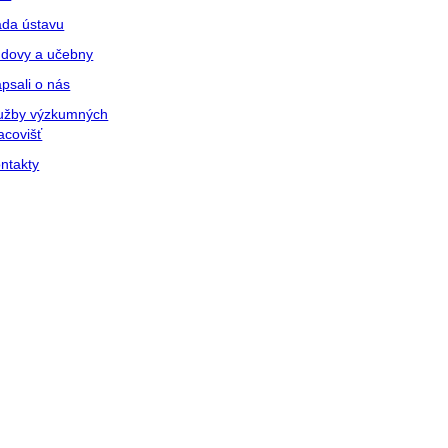
da ústavu
dovy a učebny
psali o nás
užby výzkumných
acovišť
ntakty