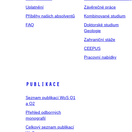
Uplatnění
Závěrečné práce
Příběhy našich absolventů
Kombinované studium
FAQ
Doktorské studium
Geologie
Zahraniční stáže
CEEPUS
Pracovní nabídky
Publikace
Seznam publikací WoS Q1
a Q2
Přehled odborných
monografií
Celkový seznam publikací