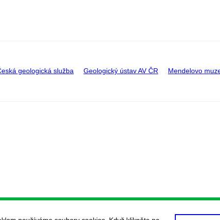
eská geologická služba
Geologický ústav AV ČR
Mendelovo muz