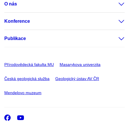
O nás
Konference
Publikace
Přírodovědecká fakulta MU
Masarykova univerzita
Česká geologická služba
Geologický ústav AV ČR
Mendelovo muzeum
Facebook
Youtube