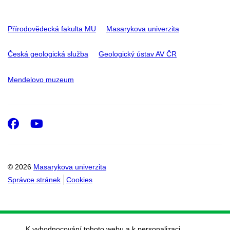
Přírodovědecká fakulta MU
Masarykova univerzita
Česká geologická služba
Geologický ústav AV ČR
Mendelovo muzeum
Facebook
Youtube
© 2026
Masarykova univerzita
Správce stránek
Cookies
K vyhodnocování tohoto webu a k personalizaci