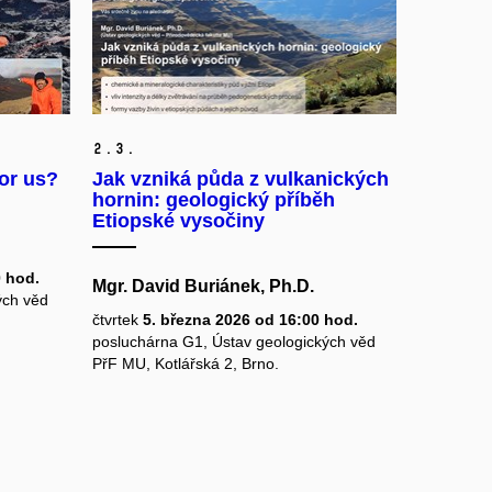
2.
3.
or us?
Jak vzniká půda z vulkanických
hornin: geologický příběh
Etiopské vysočiny
0 hod.
Mgr. David Buriánek, Ph.D.
ých věd
čtvrtek
5. března 2026 od 16:00 hod.
posluchárna G1, Ústav geologických věd
PřF MU, Kotlářská 2, Brno.