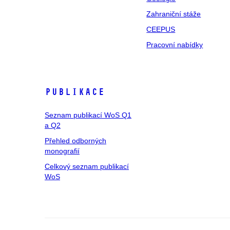
Zahraniční stáže
CEEPUS
Pracovní nabídky
Publikace
Seznam publikací WoS Q1
a Q2
Přehled odborných
monografií
Celkový seznam publikací
WoS