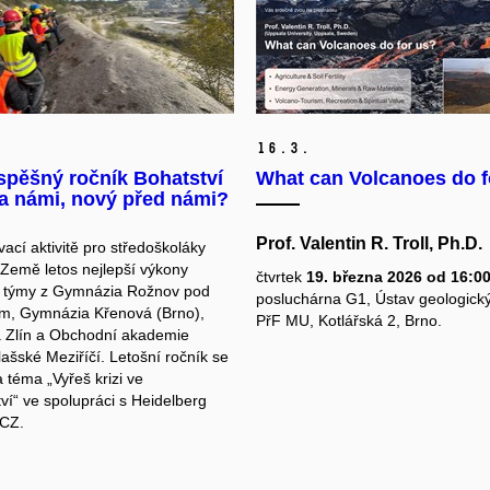
16.
3.
spěšný ročník Bohatství
What can Volcanoes do f
a námi, nový před námi?
Prof. Valentin R. Troll, Ph.D.
ací aktivitě pro středoškoláky
 Země letos nejlepší výkony
čtvrtek
19. března 2026 od 16:0
y týmy z Gymnázia Rožnov pod
posluchárna G1, Ústav geologick
m, Gymnázia Křenová (Brno),
PřF MU, Kotlářská 2, Brno.
 Zlín a Obchodní akademie
ašské Meziříčí. Letošní ročník se
 téma „Vyřeš krizi ve
ví“ ve spolupráci s Heidelberg
 CZ.