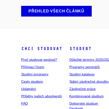
PŘEHLED VŠECH ČLÁNKŮ
Chci studovat
Student
Proč studovat geologii?
Důležité termíny 2025/20
Přijímací řízení
Programy seminářů
Studijní programy
Studijní katalogy
Cesty studiem
Státní závěrečné zkoušky
Uplatnění
Závěrečné práce
Příběhy našich absolventů
Kombinované studium
FAQ
Doktorské studium
Geologie