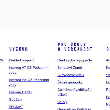
Pro školy
Výzkum
a veřejnost
O
26
Přehled projektů
Geologická olympiáda
Ak
Interreg AT-CZ Podzemní
Bohatství Země
Ka
vody
Surovinový kufřík
Sp
Interreg SK-CZ Podzemní
Školní geoparky
Li
vody
Celoživotní vzdělávání
Ra
Interreg HTPO
učitelů
Bu
GeoBarr
Sbírky
Na
PEGMAT
Geopark na Kotlářské