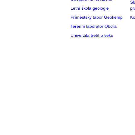
Sl
Letní škola geologie
pr
Příměstský tábor Geokemp
Ko
Terénní laboratoř Obora
Univerzita třetího věku