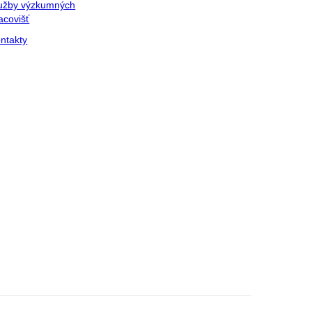
užby výzkumných
acovišť
ntakty