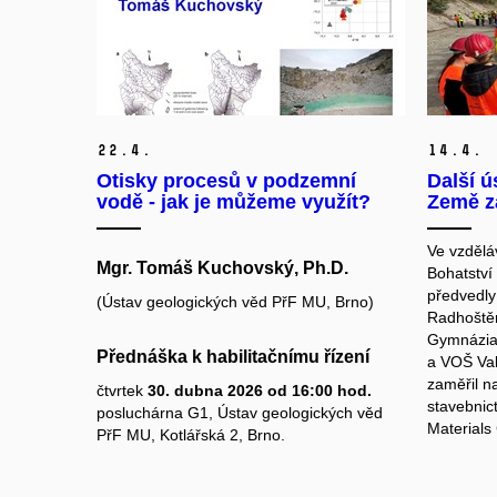
22.
4.
14.
4.
Otisky procesů v podzemní
Další ú
vodě - jak je můžeme využít?
Země z
Ve vzděláv
Mgr. Tomáš Kuchovský, Ph.D.
Bohatství
předvedl
(Ústav geologických věd PřF MU, Brno)
Radhoště
Gymnázia
Přednáška k habilitačnímu řízení
a VOŠ Val
zaměřil na
čtvrtek
30. dubna 2026 od 16:00 hod.
stavebnict
posluchárna G1, Ústav geologických věd
Materials
PřF MU, Kotlářská 2, Brno.