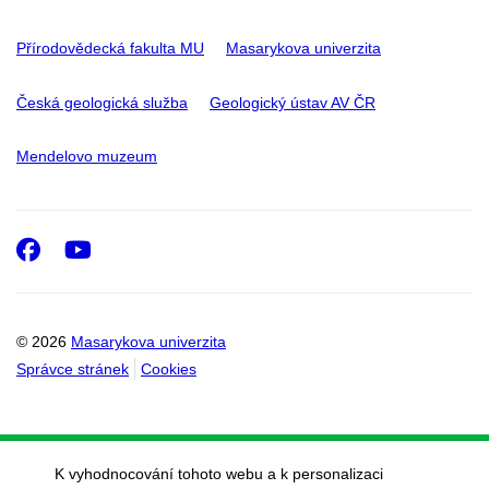
Přírodovědecká fakulta MU
Masarykova univerzita
Česká geologická služba
Geologický ústav AV ČR
Mendelovo muzeum
Facebook
Youtube
© 2026
Masarykova univerzita
Správce stránek
Cookies
K vyhodnocování tohoto webu a k personalizaci