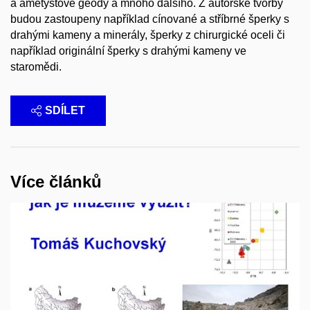
a ametystové geody a mnoho dalšího. Z autorské tvorby
budou zastoupeny například cínované a stříbrné šperky s
drahými kameny a minerály, šperky z chirurgické oceli či
například originální šperky s drahými kameny ve
staromědi.
SDÍLET
Více článků