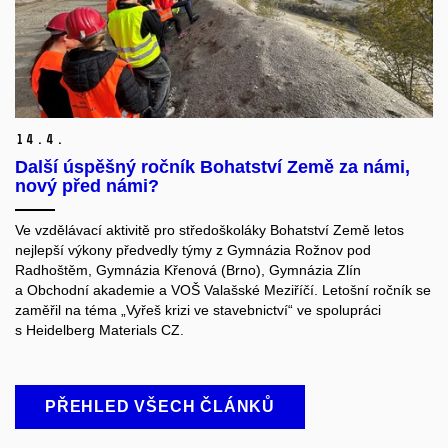
14.
4.
Další úspěšný ročník Bohatství Země za námi,
nový před námi?
Ve vzdělávací aktivitě pro středoškoláky Bohatství Země letos
nejlepší výkony předvedly týmy z Gymnázia Rožnov pod
Radhoštěm, Gymnázia Křenová (Brno), Gymnázia Zlín
a Obchodní akademie a VOŠ Valašské Meziříčí. Letošní ročník se
zaměřil na téma „Vyřeš krizi ve stavebnictví“ ve spolupráci
s Heidelberg Materials CZ.
PŘEHLED VŠECH ČLÁNKŮ