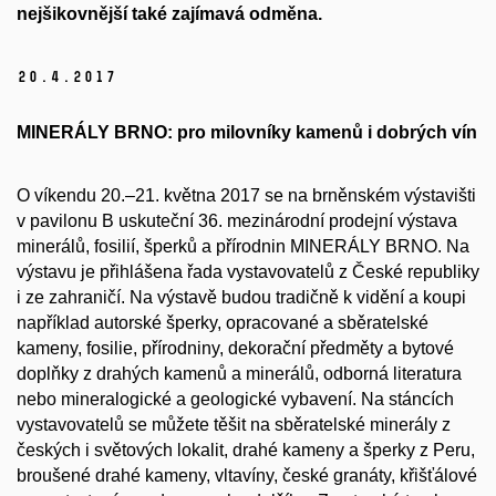
nejšikovnější také zajímavá odměna.
20.
4.
2017
MINERÁLY BRNO: pro milovníky kamenů i dobrých vín
O víkendu 20.–21. května 2017 se na brněnském výstavišti
v pavilonu B uskuteční 36. mezinárodní prodejní výstava
minerálů, fosilií, šperků a přírodnin MINERÁLY BRNO. Na
výstavu je přihlášena řada vystavovatelů z České republiky
i ze zahraničí. Na výstavě budou tradičně k vidění a koupi
například autorské šperky, opracované a sběratelské
kameny, fosilie, přírodniny, dekorační předměty a bytové
doplňky z drahých kamenů a minerálů, odborná literatura
nebo mineralogické a geologické vybavení. Na stáncích
vystavovatelů se můžete těšit na sběratelské minerály z
českých i světových lokalit, drahé kameny a šperky z Peru,
broušené drahé kameny, vltavíny, české granáty, křišťálové