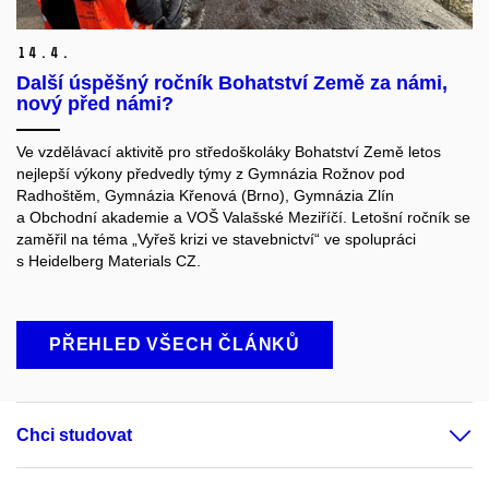
14.
4.
Další úspěšný ročník Bohatství Země za námi,
nový před námi?
Ve vzdělávací aktivitě pro středoškoláky Bohatství Země letos
nejlepší výkony předvedly týmy z Gymnázia Rožnov pod
Radhoštěm, Gymnázia Křenová (Brno), Gymnázia Zlín
a Obchodní akademie a VOŠ Valašské Meziříčí. Letošní ročník se
zaměřil na téma „Vyřeš krizi ve stavebnictví“ ve spolupráci
s Heidelberg Materials CZ.
PŘEHLED VŠECH ČLÁNKŮ
Chci studovat