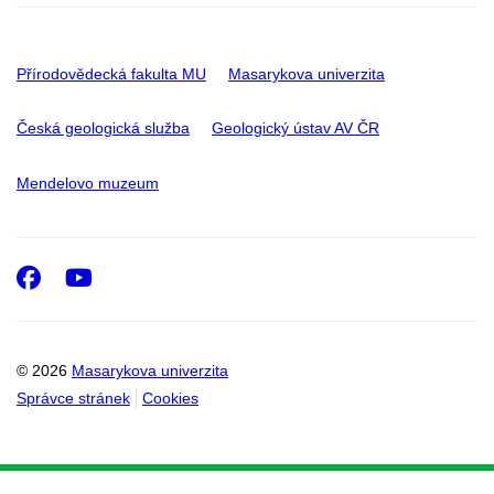
Přírodovědecká fakulta MU
Masarykova univerzita
Česká geologická služba
Geologický ústav AV ČR
Mendelovo muzeum
Facebook
Youtube
© 2026
Masarykova univerzita
Správce stránek
Cookies