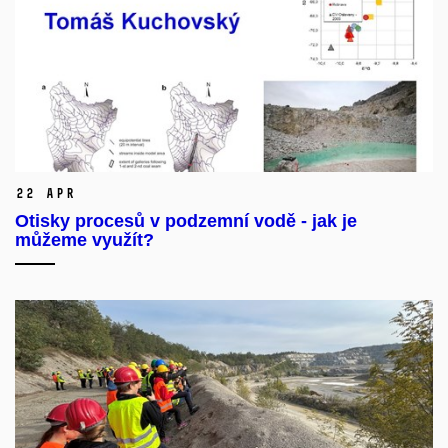
22 Apr
Otisky procesů v podzemní vodě - jak je
můžeme využít?